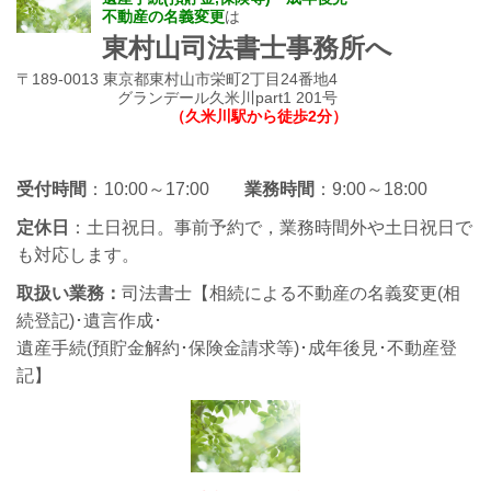
不動産の名義変更
は
東村山司法書士事務所
へ
〒189-0013 東京都東村山市栄町2丁目24番地4
グランデール久米川part1 201号
（久米川駅から徒歩2分）
受付時間
：10:00～17:00
業務時間
：9:00～18:00
定休日
：土日祝日。事前予約で，業務時間外や土日祝日で
も対応します。
取扱い業務：
司法書士【相続による不動産の名義変更(相
続登記)･遺言作成･
遺産手続(預貯金解約･保険金請求等)･成年後見･不動産登
記】