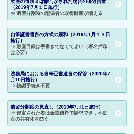
動産の遺贈又は贈与がされた場合の優遇措置
（2019年7月１日施行）
⇒ 遺産分割時の配偶者の取得財産が増える
自筆証書遺言の方式の緩和（2019年1月１３日
施行）
⇒ 財産目録は手書きでなくてよい（署名押印
は必要）
法務局における自筆証書遺言の保管（2020年7
月10日施行）
⇒ 検認手続き不要
遺留分制度の見直し（2019年7月1日施行）
⇒ 侵害された者は金銭債権で請求でき，不動
産の共有化を防ぐ