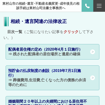
東村山市の相続･遺言･不動産名義変更･成年後見の相
談手続は東村山司法書士事務所へ
相続・遺言関連の法律改正
目次一覧
（ご覧になりたい記事を
クリック
して下さ
い。）
配偶者居住権の定め（2020年4月１日施行）
⇒ 残された配偶者の居住場所と遺産の確保
預貯金の払戻制度の創設（2019年7月1日施
行）
⇒ 葬儀費用,生活費,亡くなった方の債務の弁済
等のために
婚姻期間２０年以上の夫婦間における居住用不