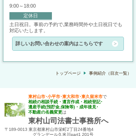
9:00～18:00
定休日
土日祝日。事前の予約で,業務時間外や土日祝日でも
対応いたします。
詳しいお問い合わせの案内はこちらです
トップページ
事例紹介（目次一覧）
東村山市･小平市･東大和市･東久留米市
で
相続の相談手続・遺言作成・相続登記･
遺産手続
(預貯金,保険等)・
成年後見･
不動産の名義変更
は
東村山司法書士事務所
へ
〒189-0013 東京都東村山市栄町2丁目24番地4
グランデール久米川part1 201号