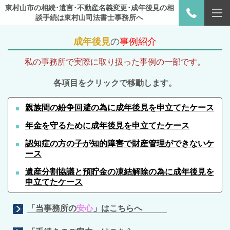
東村山市の相続･遺言･不動産名義変更･成年後見の相
談手続は東村山司法書士事務所へ
成年後見
の
事例紹介
私の事務所で実際に取り扱った事例の一部です。
各項目をクリックで移動します。
親族間の紛争回避の為に成年後見を申立てたケース
年金を守るために成年後見を申立てたケース
認知症の方の子が知的障害で財産管理ができないケ
ース
遺
産分割協議と預貯金の凍結解除の為に成年後見を
申立てたケース
「当事務所の
安心
」はこちらへ